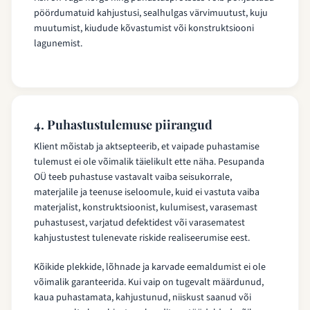
pöördumatuid kahjustusi, sealhulgas värvimuutust, kuju
muutumist, kiudude kõvastumist või konstruktsiooni
lagunemist.
4. Puhastustulemuse piirangud
Klient mõistab ja aktsepteerib, et vaipade puhastamise
tulemust ei ole võimalik täielikult ette näha. Pesupanda
OÜ teeb puhastuse vastavalt vaiba seisukorrale,
materjalile ja teenuse iseloomule, kuid ei vastuta vaiba
materjalist, konstruktsioonist, kulumisest, varasemast
puhastusest, varjatud defektidest või varasematest
kahjustustest tulenevate riskide realiseerumise eest.
Kõikide plekkide, lõhnade ja karvade eemaldumist ei ole
võimalik garanteerida. Kui vaip on tugevalt määrdunud,
kaua puhastamata, kahjustunud, niiskust saanud või