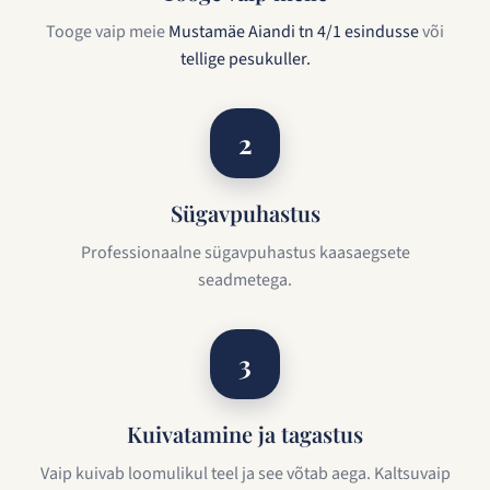
Tooge vaip meie
Mustamäe Aiandi tn 4/1 esindusse
või
tellige pesukuller.
2
Sügavpuhastus
Professionaalne sügavpuhastus kaasaegsete
seadmetega.
3
Kuivatamine ja tagastus
Vaip kuivab loomulikul teel ja see võtab aega. Kaltsuvaip