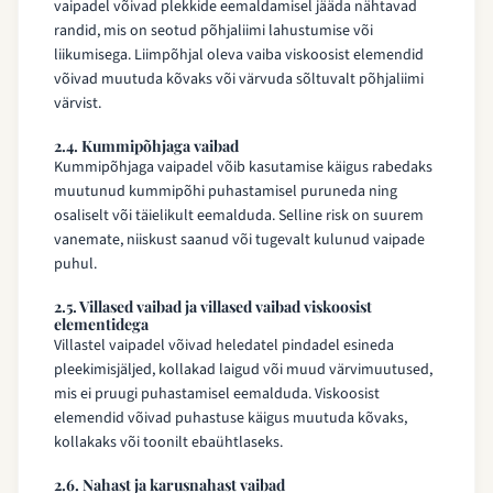
vaipadel võivad plekkide eemaldamisel jääda nähtavad
randid, mis on seotud põhjaliimi lahustumise või
liikumisega. Liimpõhjal oleva vaiba viskoosist elemendid
võivad muutuda kõvaks või värvuda sõltuvalt põhjaliimi
värvist.
2.4. Kummipõhjaga vaibad
Kummipõhjaga vaipadel võib kasutamise käigus rabedaks
muutunud kummipõhi puhastamisel puruneda ning
osaliselt või täielikult eemalduda. Selline risk on suurem
vanemate, niiskust saanud või tugevalt kulunud vaipade
puhul.
2.5. Villased vaibad ja villased vaibad viskoosist
elementidega
Villastel vaipadel võivad heledatel pindadel esineda
pleekimisjäljed, kollakad laigud või muud värvimuutused,
mis ei pruugi puhastamisel eemalduda. Viskoosist
elemendid võivad puhastuse käigus muutuda kõvaks,
kollakaks või toonilt ebaühtlaseks.
2.6. Nahast ja karusnahast vaibad