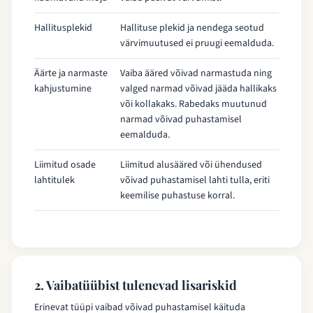
Hallitusplekid
Hallituse plekid ja nendega seotud
värvimuutused ei pruugi eemalduda.
Äärte ja narmaste
Vaiba ääred võivad narmastuda ning
kahjustumine
valged narmad võivad jääda hallikaks
või kollakaks. Rabedaks muutunud
narmad võivad puhastamisel
eemalduda.
Liimitud osade
Liimitud alusääred või ühendused
lahtitulek
võivad puhastamisel lahti tulla, eriti
keemilise puhastuse korral.
2. Vaibatüübist tulenevad lisariskid
Erinevat tüüpi vaibad võivad puhastamisel käituda