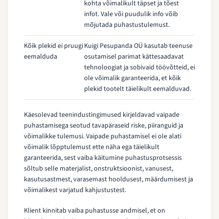
kohta võimalikult täpset ja tõest
infot. Vale või puudulik info võib
mõjutada puhastustulemust.
Kõik plekid ei pruugi
Kuigi Pesupanda OÜ kasutab teenuse
eemalduda
osutamisel parimat kättesaadavat
tehnoloogiat ja sobivaid töövõtteid, ei
ole võimalik garanteerida, et kõik
plekid tootelt täielikult eemalduvad.
Käesolevad teenindustingimused kirjeldavad vaipade
puhastamisega seotud tavapäraseid riske, piiranguid ja
võimalikke tulemusi. Vaipade puhastamisel ei ole alati
võimalik lõpptulemust ette näha ega täielikult
garanteerida, sest vaiba käitumine puhastusprotsessis
sõltub selle materjalist, onstruktsioonist, vanusest,
kasutusastmest, varasemast hooldusest, määrdumisest ja
võimalikest varjatud kahjustustest.
Klient kinnitab vaiba puhastusse andmisel, et on