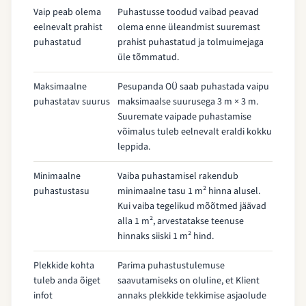
Vaip peab olema
Puhastusse toodud vaibad peavad
eelnevalt prahist
olema enne üleandmist suuremast
puhastatud
prahist puhastatud ja tolmuimejaga
üle tõmmatud.
Maksimaalne
Pesupanda OÜ saab puhastada vaipu
puhastatav suurus
maksimaalse suurusega 3 m × 3 m.
Suuremate vaipade puhastamise
võimalus tuleb eelnevalt eraldi kokku
leppida.
Minimaalne
Vaiba puhastamisel rakendub
puhastustasu
minimaalne tasu 1 m² hinna alusel.
Kui vaiba tegelikud mõõtmed jäävad
alla 1 m², arvestatakse teenuse
hinnaks siiski 1 m² hind.
Plekkide kohta
Parima puhastustulemuse
tuleb anda õiget
saavutamiseks on oluline, et Klient
infot
annaks plekkide tekkimise asjaolude