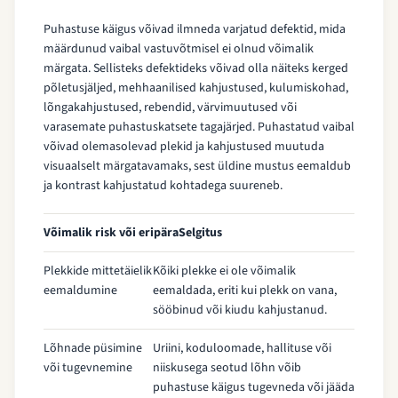
Puhastuse käigus võivad ilmneda varjatud defektid, mida
määrdunud vaibal vastuvõtmisel ei olnud võimalik
märgata. Sellisteks defektideks võivad olla näiteks kerged
põletusjäljed, mehhaanilised kahjustused, kulumiskohad,
lõngakahjustused, rebendid, värvimuutused või
varasemate puhastuskatsete tagajärjed. Puhastatud vaibal
võivad olemasolevad plekid ja kahjustused muutuda
visuaalselt märgatavamaks, sest üldine mustus eemaldub
ja kontrast kahjustatud kohtadega suureneb.
Võimalik risk või eripära
Selgitus
Plekkide mittetäielik
Kõiki plekke ei ole võimalik
eemaldumine
eemaldada, eriti kui plekk on vana,
sööbinud või kiudu kahjustanud.
Lõhnade püsimine
Uriini, koduloomade, hallituse või
või tugevnemine
niiskusega seotud lõhn võib
puhastuse käigus tugevneda või jääda