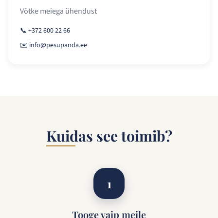
Võtke meiega ühendust
📞 +372 600 22 66
✉️ info@pesupanda.ee
Kuidas see toimib?
1
Tooge vaip meile