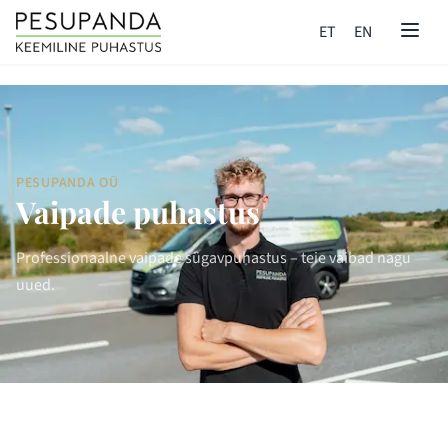
ET
EN
PESUPANDA OÜ
Vaipade puhastus
Professionaalne vaipade sügavpuhastus – teie vaibad nagu
uued.