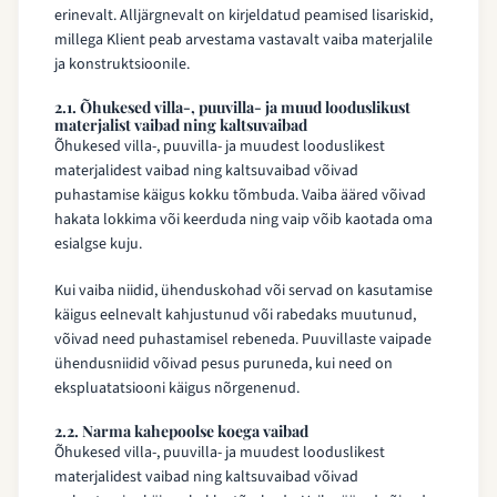
erinevalt. Alljärgnevalt on kirjeldatud peamised lisariskid,
millega Klient peab arvestama vastavalt vaiba materjalile
ja konstruktsioonile.
2.1. Õhukesed villa-, puuvilla- ja muud looduslikust
materjalist vaibad ning kaltsuvaibad
Õhukesed villa-, puuvilla- ja muudest looduslikest
materjalidest vaibad ning kaltsuvaibad võivad
puhastamise käigus kokku tõmbuda. Vaiba ääred võivad
hakata lokkima või keerduda ning vaip võib kaotada oma
esialgse kuju.
Kui vaiba niidid, ühenduskohad või servad on kasutamise
käigus eelnevalt kahjustunud või rabedaks muutunud,
võivad need puhastamisel rebeneda. Puuvillaste vaipade
ühendusniidid võivad pesus puruneda, kui need on
ekspluatatsiooni käigus nõrgenenud.
2.2. Narma kahepoolse koega vaibad
Õhukesed villa-, puuvilla- ja muudest looduslikest
materjalidest vaibad ning kaltsuvaibad võivad