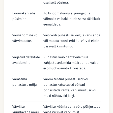
osaliselt püsima.
Loomakarvade
Kõiki loomakarvu ei pruugi olla
püsimine
võimalik vaibakiudude seest täielikult
eemaldada.
Värviandmine või
Vaip võib puhastuse käigus värvi anda
värvimuutus
või muuta tooni, eriti kui värvid ei ole
piisavalt kinnitunud.
Varjatud defektide
Puhastus võib nähtavale tuua
avaldumine
kahjustused, mida määrdunud vaibal
ei olnud võimalik tuvastada.
Varasema
Varem tehtud puhastused või
puhastuse mõju
puhastuskatsetused võivad
põhjustada rante, värvimuutusi või
muid nähtavaid jälgi.
Värvilise
Värvilise küünla vaha võib põhjustada
küünlavaha mõju
vaiba püsivat värvumist.