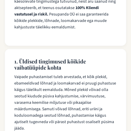
käesolevate tingimustega tutvunud, neist aru saanud ning
aktsepteerib, et teenus osutatakse
100% Kliendi
vastutusel ja riskil.
Pesupanda OÜ ei saa garanteerida
kõikide plekkide, lõhnade, loomakarvade ega muude
kahjustuste täielikku eemaldumist.
1. Üldised tingimused kõikide
vaibatüüpide kohta
Vaipade puhastamisel tuleb arvestada, et kõik plekid,
ebameeldivad lõhnad ja loomakarvad ei pruugi puhastuse
käigus täielikult eemalduda. Mõned plekid võivad olla
seotud kiudude püsiva kahjustumise, värvimuutuse,
varasema keemilise mõjutuse või pikaajalise
määrdumisega. Samuti võivad lõhnad, eriti uriini ja
koduloomadega seotud lõhnad, puhastamise käigus
ajutiselt tugevneda või pärast puhastust osaliselt püsima
jääda.