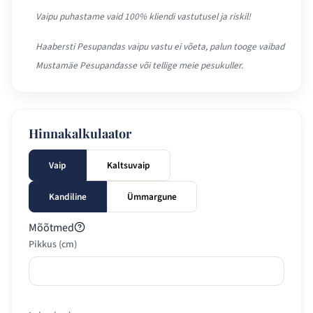
Vaipu puhastame vaid 100% kliendi vastutusel ja riskil!
Haabersti Pesupandas vaipu vastu ei võeta, palun tooge vaibad
Mustamäe Pesupandasse või tellige meie pesukuller.
Hinnakalkulaator
Vaip
Kaltsuvaip
Kandiline
Ümmargune
Mõõtmed
Pikkus (cm)