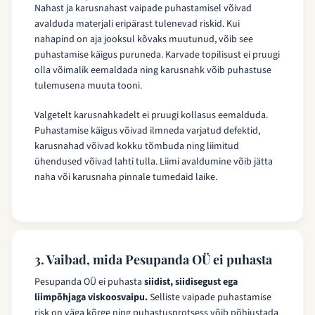
Nahast ja karusnahast vaipade puhastamisel võivad
avalduda materjali eripärast tulenevad riskid. Kui
nahapind on aja jooksul kõvaks muutunud, võib see
puhastamise käigus puruneda. Karvade topilisust ei pruugi
olla võimalik eemaldada ning karusnahk võib puhastuse
tulemusena muuta tooni.
Valgetelt karusnahkadelt ei pruugi kollasus eemalduda.
Puhastamise käigus võivad ilmneda varjatud defektid,
karusnahad võivad kokku tõmbuda ning liimitud
ühendused võivad lahti tulla. Liimi avaldumine võib jätta
naha või karusnaha pinnale tumedaid laike.
3. Vaibad, mida Pesupanda OÜ ei puhasta
Pesupanda OÜ ei puhasta
siidist, siidisegust ega
liimpõhjaga viskoosvaipu.
Selliste vaipade puhastamise
risk on väga kõrge ning puhastusprotsess võib põhjustada