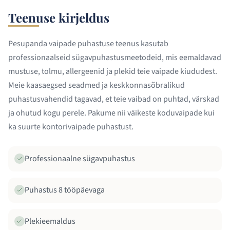
Teenuse kirjeldus
Pesupanda vaipade puhastuse teenus kasutab
professionaalseid sügavpuhastusmeetodeid, mis eemaldavad
mustuse, tolmu, allergeenid ja plekid teie vaipade kiududest.
Meie kaasaegsed seadmed ja keskkonnasõbralikud
puhastusvahendid tagavad, et teie vaibad on puhtad, värskad
ja ohutud kogu perele. Pakume nii väikeste koduvaipade kui
ka suurte kontorivaipade puhastust.
Professionaalne sügavpuhastus
Puhastus 8 tööpäevaga
Plekieemaldus