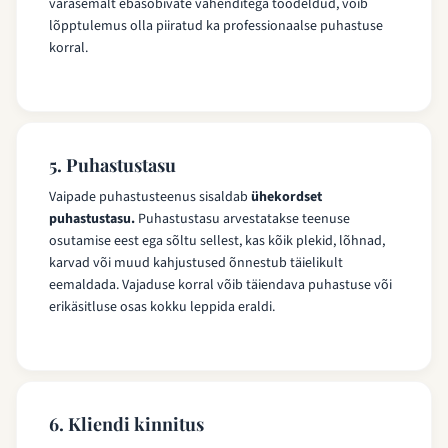
varasemalt ebasobivate vahenditega töödeldud, võib
lõpptulemus olla piiratud ka professionaalse puhastuse
korral.
5. Puhastustasu
Vaipade puhastusteenus sisaldab
ühekordset
puhastustasu.
Puhastustasu arvestatakse teenuse
osutamise eest ega sõltu sellest, kas kõik plekid, lõhnad,
karvad või muud kahjustused õnnestub täielikult
eemaldada. Vajaduse korral võib täiendava puhastuse või
erikäsitluse osas kokku leppida eraldi.
6. Kliendi kinnitus