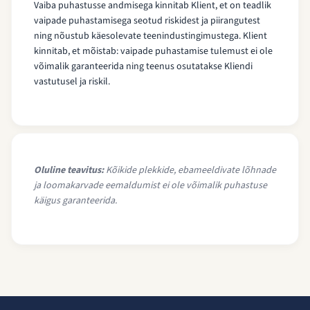
Vaiba puhastusse andmisega kinnitab Klient, et on teadlik
vaipade puhastamisega seotud riskidest ja piirangutest
ning nõustub käesolevate teenindustingimustega. Klient
kinnitab, et mõistab: vaipade puhastamise tulemust ei ole
võimalik garanteerida ning teenus osutatakse Kliendi
vastutusel ja riskil.
Oluline teavitus:
Kõikide plekkide, ebameeldivate lõhnade
ja loomakarvade eemaldumist ei ole võimalik puhastuse
käigus garanteerida.