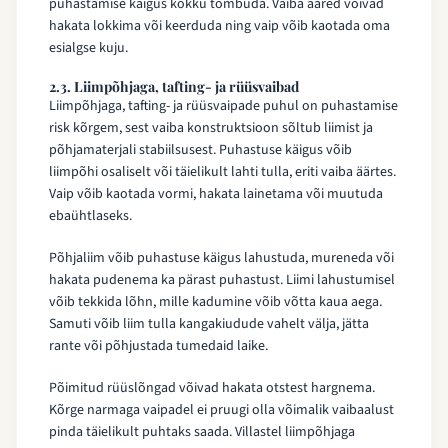
puhastamise käigus kokku tõmbuda. Vaiba ääred võivad
hakata lokkima või keerduda ning vaip võib kaotada oma
esialgse kuju.
2.3. Liimpõhjaga, tafting- ja rüüsvaibad
Liimpõhjaga, tafting- ja rüüsvaipade puhul on puhastamise
risk kõrgem, sest vaiba konstruktsioon sõltub liimist ja
põhjamaterjali stabiilsusest. Puhastuse käigus võib
liimpõhi osaliselt või täielikult lahti tulla, eriti vaiba äärtes.
Vaip võib kaotada vormi, hakata lainetama või muutuda
ebaühtlaseks.
Põhjaliim võib puhastuse käigus lahustuda, mureneda või
hakata pudenema ka pärast puhastust. Liimi lahustumisel
võib tekkida lõhn, mille kadumine võib võtta kaua aega.
Samuti võib liim tulla kangakiudude vahelt välja, jätta
rante või põhjustada tumedaid laike.
Põimitud rüüslõngad võivad hakata otstest hargnema.
Kõrge narmaga vaipadel ei pruugi olla võimalik vaibaalust
pinda täielikult puhtaks saada. Villastel liimpõhjaga